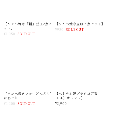
【ソンべ焼きフォーどんぶり】
【ベトナム製プラカゴ定番
にわとり
（LL）オレンジ】
¥2,200
¥2,900
SOLD OUT
【ベトナム製プラカゴ定番
【メラミン青花 ボウルS ④】
（S）オレンジ】配色2種類から
¥650
お選び下さい
¥2,200