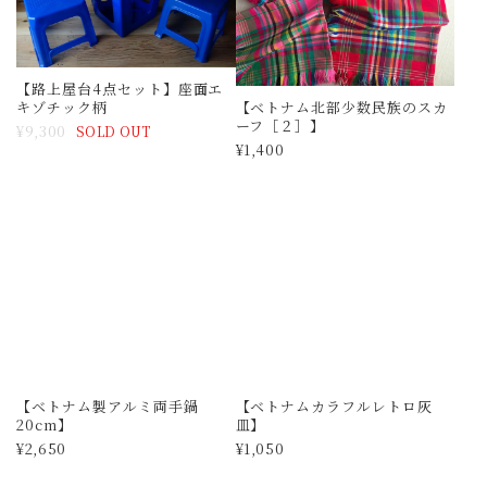
【路上屋台4点セット】座面エ
【ベトナム北部少数民族のスカ
キゾチック柄
ーフ［２］】
¥9,300
SOLD OUT
¥1,400
【ベトナム製アルミ両手鍋
【ベトナムカラフルレトロ灰
20cm】
皿】
¥2,650
¥1,050