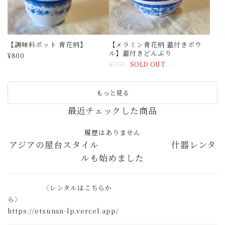
履歴はありません
アジアの屋台スタイル 什器レンタ
ルも始めました
〈レンタルはこちらか
ら〉
https://etsunan-lp.vercel.app/
〈越南店主の買い付けや市場の様子などをお届け〉
越南道具Instagram
@etsunandougu