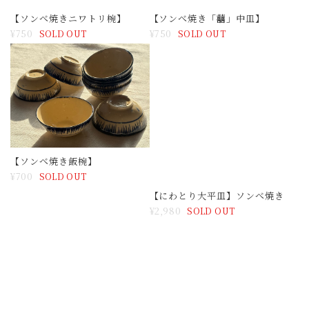
【ソンべ焼き飯椀】
【にわとり大平皿】ソンべ焼き
¥700
¥2,980
SOLD OUT
SOLD OUT
【ソンべ焼き「囍」豆皿2点セ
【ソンべ焼き豆皿２点セット】
ット】
¥980
SOLD OUT
¥1,050
SOLD OUT