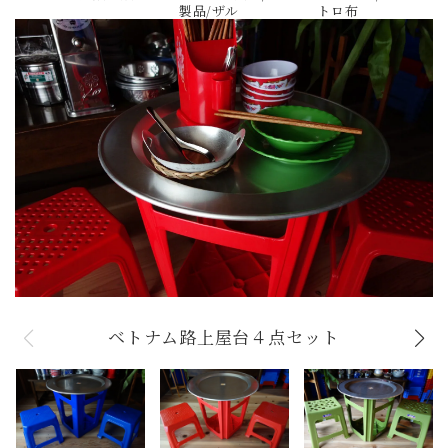
製品/ザル
トロ布
ベトナム路上屋台４点セット