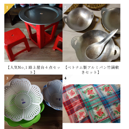
1
2
【人気No,1 路上屋台４点セッ
【ベトナム製アルミパン竹鍋敷
ト】
きセット】
3
4