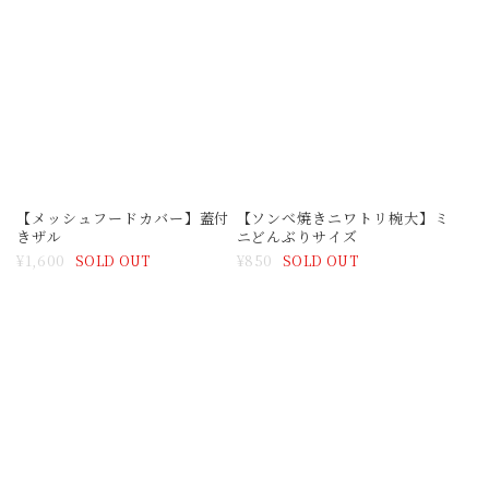
【メッシュフードカバー】蓋付
【ソンべ焼きニワトリ椀大】ミ
きザル
ニどんぶりサイズ
¥1,600
¥850
SOLD OUT
SOLD OUT
【ソンべ焼きニワトリ椀】
【ソンべ焼き「囍」中皿】
¥750
¥750
SOLD OUT
SOLD OUT