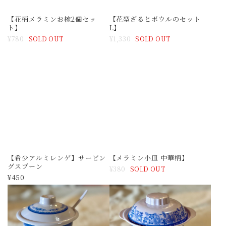
【希少アルミレンゲ】サービン
【メラミン小皿 中華柄】
グスプーン
¥380
SOLD OUT
¥450
【調味料ポット 青花柄】
【メラミン青花柄 蓋付きボウ
ル】蓋付きどんぶり
¥800
¥900
SOLD OUT
もっと見る
最近チェックした商品