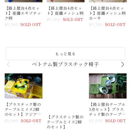
【路上屋台4点セッ
【路上屋台4点セッ
【路上屋台4点セッ
ト】座面メッシュ柄
ト】座面エキゾチッ
ト】座面メッシュ柄
カーキ
ク柄
¥9,300
SOLD OUT
¥9,300
¥9,300
SOLD OUT
SOLD OUT
もっと見る
ベトナム製プラスチック椅子
【プラスチック製の
【プラスチック製の
【路上屋台テーブル
テーブルとイス2脚
テーブルとイス2脚
3点セット】プラス
のセット】アジア屋
のセット】
チック製のテーブル
台
とイス2脚のセット
¥5,900
¥5,900
¥5,900
SOLD OUT
SOLD OUT
SOLD OUT