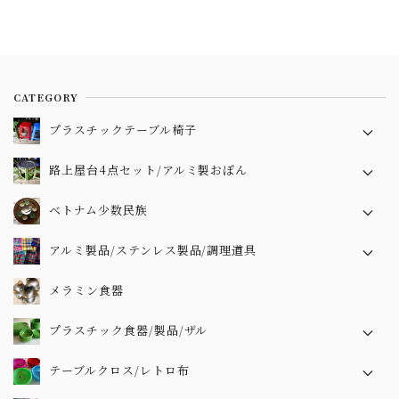
アルミ製おぼん
少数民族スカーフ
アルミ製品/ステンレス製品/調理道具
少数民族アクセサリー
アルミ製品
メラミン食器
ラタン
ステンレス製品
プラスチック食器/製品/ザル
少数民族雑貨
調理道具
プラスチック食器
テーブルクロス/レトロ布
プラスチックザル
テーブルクロス
ソンベ焼き
その他
レトロ布
ベトナム雑貨/プラかご
中華飾り
SHOP INFO
プラスチックかご
ABOUT
その他雑貨
noteをご覧ください
CONTACT