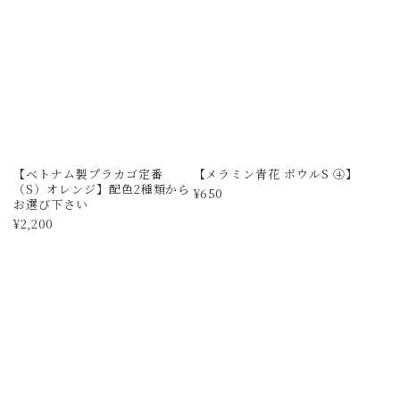
【花柄メラミンお椀2個セッ
【花型ざるとボウルのセット
ト】
L】
¥780
¥1,330
SOLD OUT
SOLD OUT